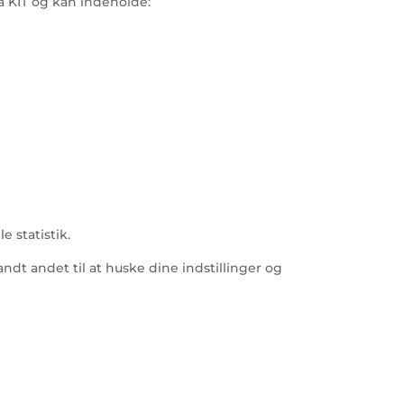
a KIT og kan indeholde:
 statistik.
ndt andet til at huske dine indstillinger og