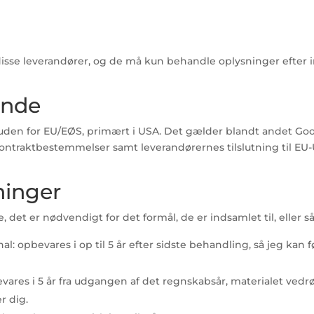
disse leverandører, og de må kun behandle oplysninger efter
lande
uden for EU/EØS, primært i USA. Det gælder blandt andet Goo
traktbestemmelser samt leverandørernes tilslutning til EU-U
ninger
det er nødvendigt for det formål, de er indsamlet til, eller 
: opbevares i op til 5 år efter sidste behandling, så jeg ka
vares i 5 år fra udgangen af det regnskabsår, materialet vedr
r dig.