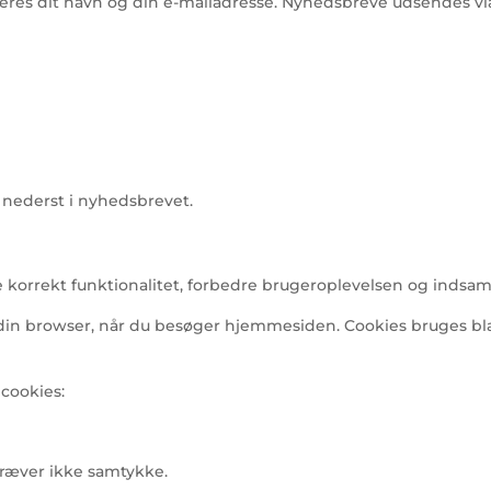
reres dit navn og din e-mailadresse. Nyhedsbreve udsendes vi
t nederst i nyhedsbrevet.
korrekt funktionalitet, forbedre brugeroplevelsen og indsamle
i din browser, når du besøger hjemmesiden. Cookies bruges bla
cookies:
Kræver ikke samtykke.