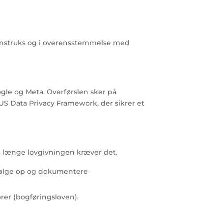
 instruks og i overensstemmelse med
gle og Meta. Overførslen sker på
S Data Privacy Framework, der sikrer et
så længe lovgivningen kræver det.
n følge op og dokumentere
ører (bogføringsloven).