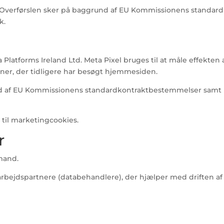
SA. Overførslen sker på baggrund af EU Kommissionens stand
k.
Platforms Ireland Ltd. Meta Pixel bruges til at måle effekte
soner, der tidligere har besøgt hjemmesiden.
d af EU Kommissionens standardkontraktbestemmelser samt Met
 til marketingcookies.
r
emand.
bejdspartnere (databehandlere), der hjælper med driften af