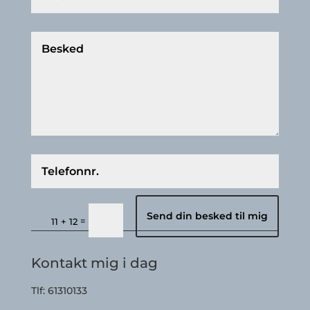
Send din besked til mig
=
11 + 12
Kontakt mig i dag
Tlf: 61310133